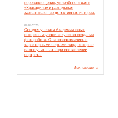
перевоплощения, увлечённо играя в
«Крокодила» и разгадывая
захватывающие детективные истории.
02/04/2026
Сегодня ученики Академии юных
сыщиков изучали искусство создания
фоторобота. Они познакомились с
характерными чертами лица, которые
важно учитывать при составлении
портрета.
Все новости