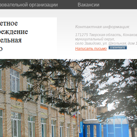
зовательной организации
Вакансии
Контактная информация:
171275 Тверская область, Конако
муниципальный округ,
село Завидово, ул. Школьная, дом 
Написать письмо