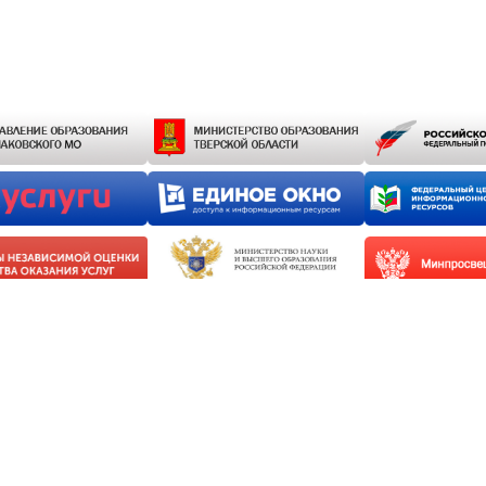
schkola.ru
|
Учителям
|
Ученикам
|
Родителям
|
Дополнительное образование
|
Г